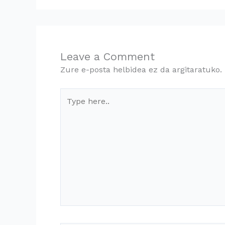
Leave a Comment
Zure e-posta helbidea ez da argitaratuko.
Type
here..