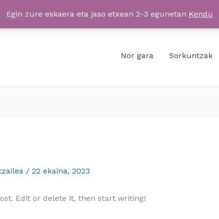
Egin zure eskaera eta jaso etxean 2-3 egunetan
Kendu
Nor gara
Sorkuntzak
tzailea
/
22 ekaina, 2023
t. Edit or delete it, then start writing!