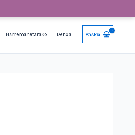
Harremanetarako
Denda
Saskia