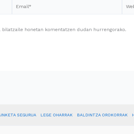
Email*
Webs
a bilatzaile honetan komentatzen dudan hurrengorako.
INKETA SEGURUA
LEGE OHARRAK
BALDINTZA OROKORRAK