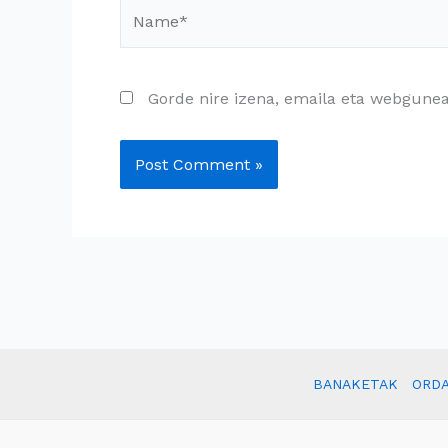
Name*
Gorde nire izena, emaila eta webgune
BANAKETAK
ORDA