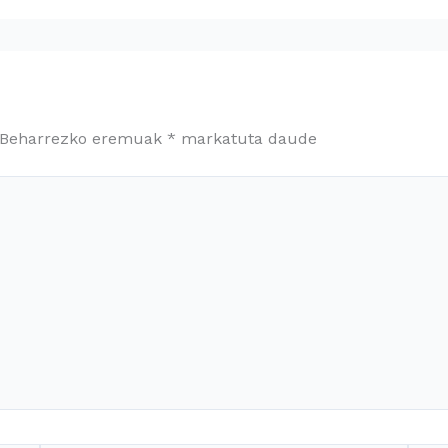
Beharrezko eremuak
*
markatuta daude