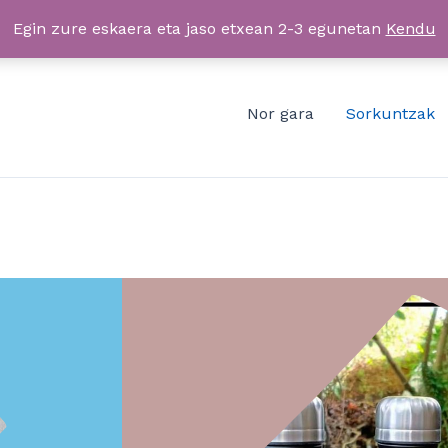
Egin zure eskaera eta jaso etxean 2-3 egunetan
Kendu
Nor gara
Sorkuntzak