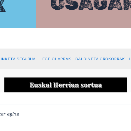
OSAGA
K
INKETA SEGURUA
LEGE OHARRAK
BALDINTZA OROKORRAK
er egina