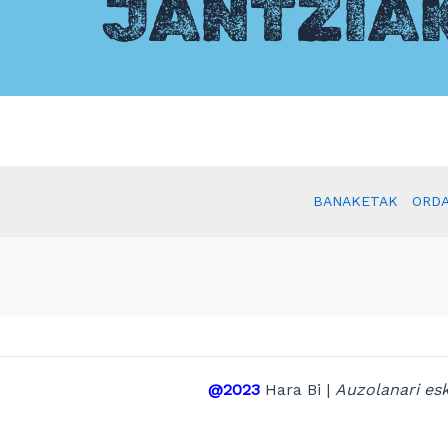
JANTZIA
BANAKETAK
ORDA
@2023
Hara Bi |
Auzolanari esk