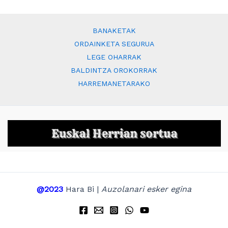
BANAKETAK
ORDAINKETA SEGURUA
LEGE OHARRAK
BALDINTZA OROKORRAK
HARREMANETARAKO
@2023
Hara Bi |
Auzolanari esker egina