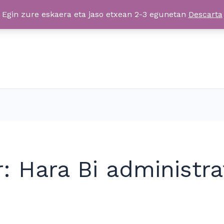
Egin zure eskaera eta jaso etxean 2-3 egunetan
Descarta
: Hara Bi administra