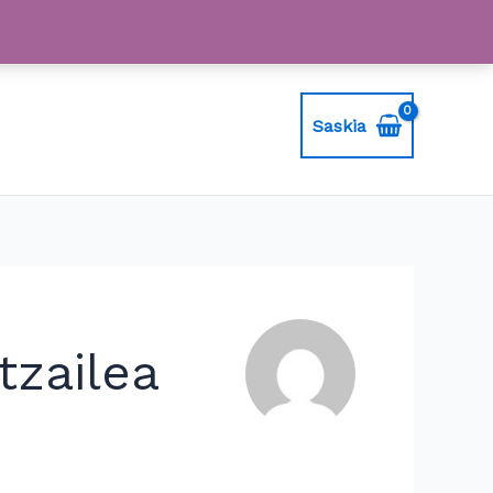
Saskia
tzailea